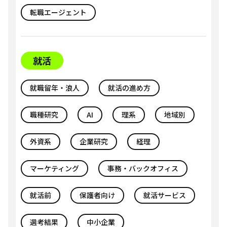
転職エージェント
就活
就職留年・浪人
就活の進め方
職種研究
AI
理系
地域別
外資系
企業研究
経理
マーケティング
事務・バックオフィス
就活前
保護者向け
就活サービス
選考結果
中小企業