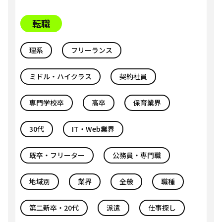
転職
理系
フリーランス
ミドル・ハイクラス
契約社員
専門学校卒
高卒
保育業界
30代
IT・Web業界
既卒・フリーター
公務員・専門職
地域別
業界
全般
職種
第二新卒・20代
派遣
仕事探し