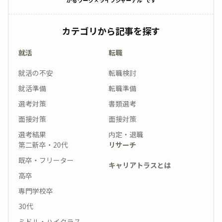
かるワーク×ライフジャーナル”です
カテゴリから記事を探す
就活
転職
就活の不安
転職検討
就活準備
転職準備
選考対策
書類選考
面接対策
面接対策
選考結果
内定・退職
第二新卒・20代
リサーチ
既卒・フリーター
キャリアトラスとは
高卒
専門学校卒
30代
ミドル・ハイクラス