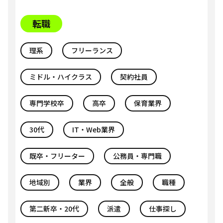
転職
理系
フリーランス
ミドル・ハイクラス
契約社員
専門学校卒
高卒
保育業界
30代
IT・Web業界
既卒・フリーター
公務員・専門職
地域別
業界
全般
職種
第二新卒・20代
派遣
仕事探し