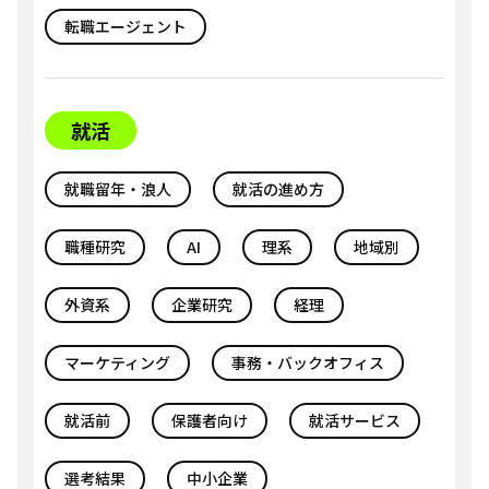
転職エージェント
就活
就職留年・浪人
就活の進め方
職種研究
AI
理系
地域別
外資系
企業研究
経理
マーケティング
事務・バックオフィス
就活前
保護者向け
就活サービス
選考結果
中小企業