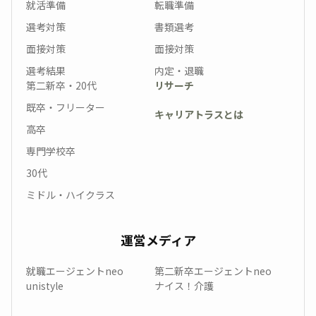
就活準備
転職準備
選考対策
書類選考
面接対策
面接対策
選考結果
内定・退職
第二新卒・20代
リサーチ
既卒・フリーター
キャリアトラスとは
高卒
専門学校卒
30代
ミドル・ハイクラス
運営メディア
就職エージェントneo
第二新卒エージェントneo
unistyle
ナイス！介護