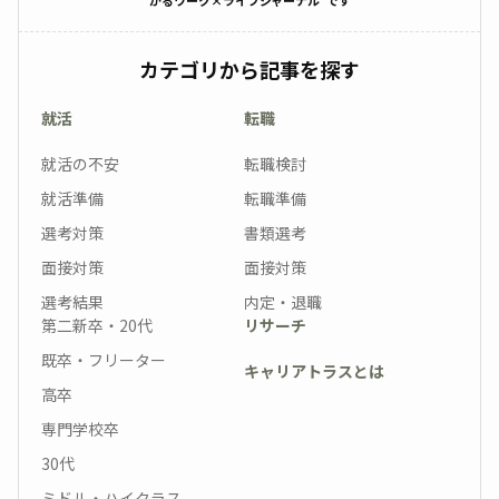
かるワーク×ライフジャーナル”です
カテゴリから記事を探す
就活
転職
就活の不安
転職検討
就活準備
転職準備
選考対策
書類選考
面接対策
面接対策
選考結果
内定・退職
第二新卒・20代
リサーチ
既卒・フリーター
キャリアトラスとは
高卒
専門学校卒
30代
ミドル・ハイクラス