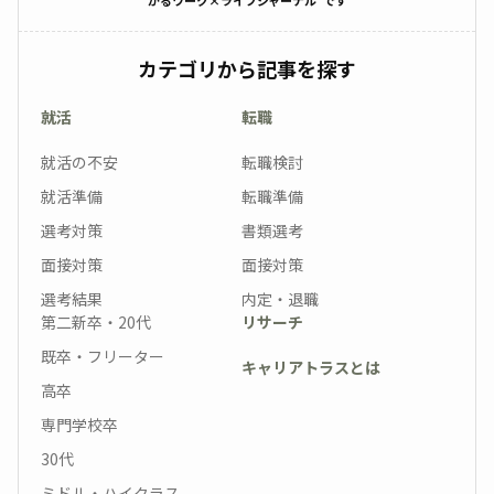
かるワーク×ライフジャーナル”です
カテゴリから記事を探す
就活
転職
就活の不安
転職検討
就活準備
転職準備
選考対策
書類選考
面接対策
面接対策
選考結果
内定・退職
第二新卒・20代
リサーチ
既卒・フリーター
キャリアトラスとは
高卒
専門学校卒
30代
ミドル・ハイクラス