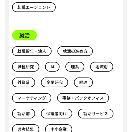
転職エージェント
就活
就職留年・浪人
就活の進め方
職種研究
AI
理系
地域別
外資系
企業研究
経理
マーケティング
事務・バックオフィス
就活前
保護者向け
就活サービス
選考結果
中小企業