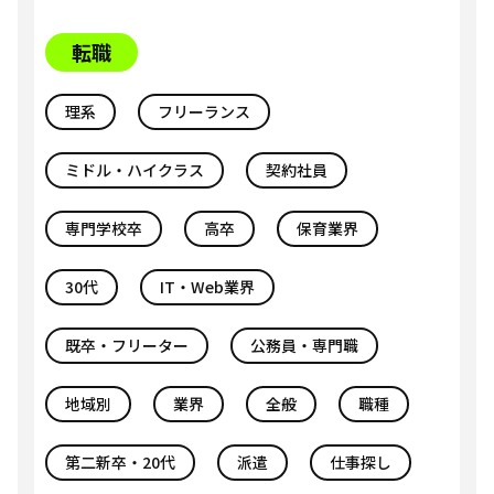
転職
理系
フリーランス
ミドル・ハイクラス
契約社員
専門学校卒
高卒
保育業界
30代
IT・Web業界
既卒・フリーター
公務員・専門職
地域別
業界
全般
職種
第二新卒・20代
派遣
仕事探し