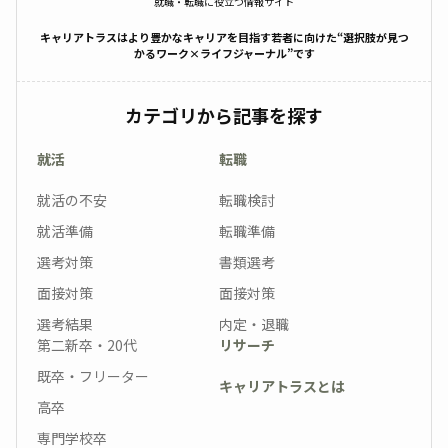
就職・転職に役立つ情報サイト
キャリアトラスはより豊かなキャリアを目指す若者に向けた“選択肢が見つ
かるワーク×ライフジャーナル”です
カテゴリから記事を探す
就活
転職
就活の不安
転職検討
就活準備
転職準備
選考対策
書類選考
面接対策
面接対策
選考結果
内定・退職
第二新卒・20代
リサーチ
既卒・フリーター
キャリアトラスとは
高卒
専門学校卒