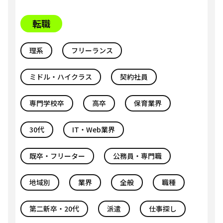
転職
理系
フリーランス
ミドル・ハイクラス
契約社員
専門学校卒
高卒
保育業界
30代
IT・Web業界
既卒・フリーター
公務員・専門職
地域別
業界
全般
職種
第二新卒・20代
派遣
仕事探し