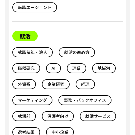
転職エージェント
就活
就職留年・浪人
就活の進め方
職種研究
AI
理系
地域別
外資系
企業研究
経理
マーケティング
事務・バックオフィス
就活前
保護者向け
就活サービス
選考結果
中小企業