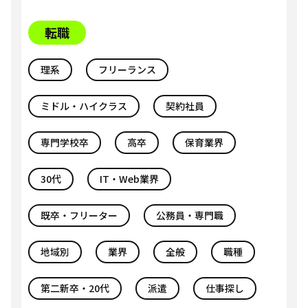
転職
理系
フリーランス
ミドル・ハイクラス
契約社員
専門学校卒
高卒
保育業界
30代
IT・Web業界
既卒・フリーター
公務員・専門職
地域別
業界
全般
職種
第二新卒・20代
派遣
仕事探し