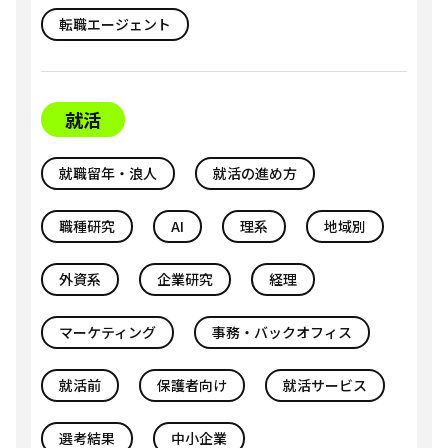
転職エージェント
就活
就職留年・浪人
就活の進め方
職種研究
AI
理系
地域別
外資系
企業研究
経理
マーケティング
事務・バックオフィス
就活前
保護者向け
就活サービス
選考結果
中小企業