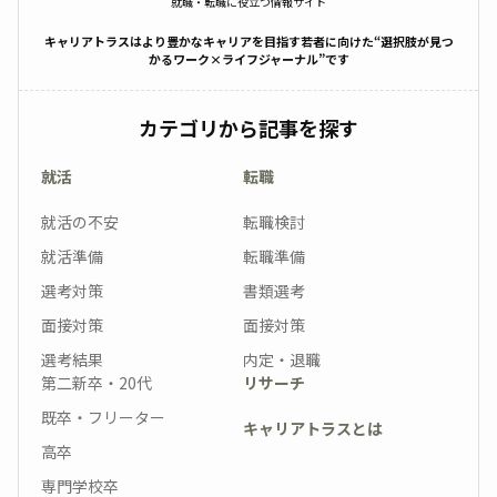
就職・転職に役立つ情報サイト
キャリアトラスはより豊かなキャリアを目指す若者に向けた“選択肢が見つ
かるワーク×ライフジャーナル”です
カテゴリから記事を探す
就活
転職
就活の不安
転職検討
就活準備
転職準備
選考対策
書類選考
面接対策
面接対策
選考結果
内定・退職
第二新卒・20代
リサーチ
既卒・フリーター
キャリアトラスとは
高卒
専門学校卒