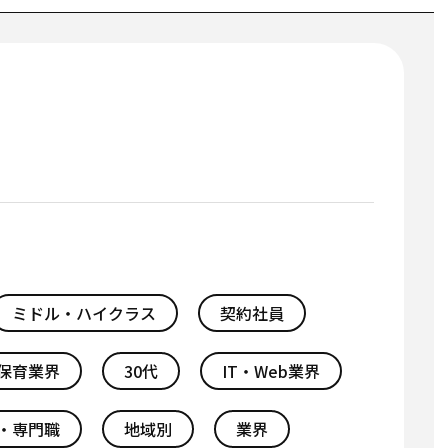
ミドル・ハイクラス
契約社員
保育業界
30代
IT・Web業界
・専門職
地域別
業界