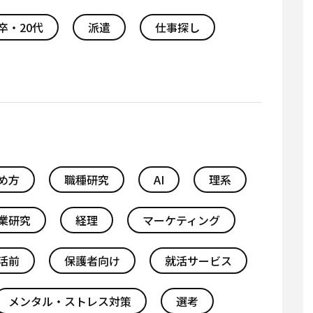
卒・20代
派遣
仕事探し
め方
職種研究
AI
理系
業研究
経理
マーケティング
活前
保護者向け
就活サービス
メンタル・ストレス対策
選考