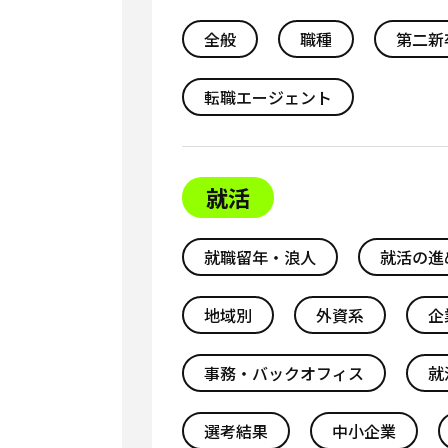
全般
職種
第二新
転職エージェント
就活
就職留年・浪人
就活の進
地域別
外資系
企
事務・バックオフィス
就
選考結果
中小企業