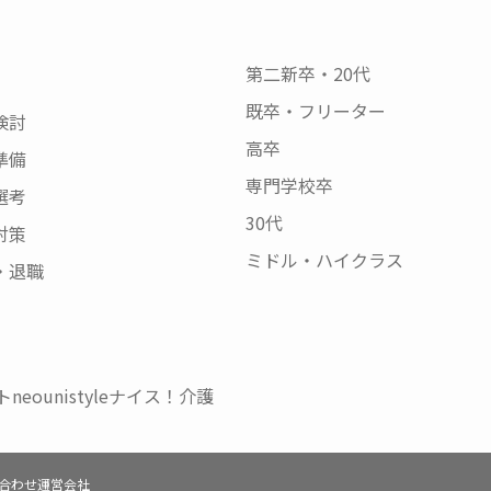
第二新卒・20代
既卒・フリーター
検討
高卒
準備
専門学校卒
選考
30代
対策
ミドル・ハイクラス
・退職
neo
unistyle
ナイス！介護
合わせ
運営会社