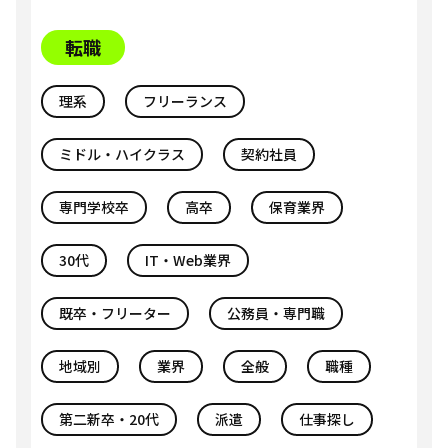
転職
理系
フリーランス
ミドル・ハイクラス
契約社員
専門学校卒
高卒
保育業界
30代
IT・Web業界
既卒・フリーター
公務員・専門職
地域別
業界
全般
職種
第二新卒・20代
派遣
仕事探し