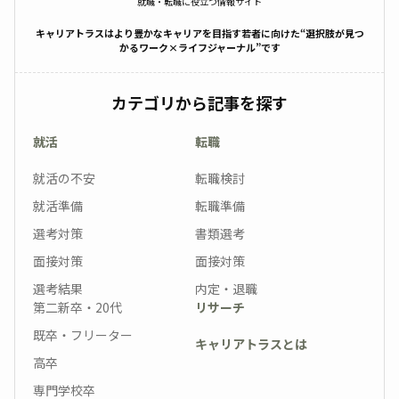
就職・転職に役立つ情報サイト
キャリアトラスはより豊かなキャリアを目指す若者に向けた“選択肢が見つ
かるワーク×ライフジャーナル”です
カテゴリから記事を探す
就活
転職
就活の不安
転職検討
就活準備
転職準備
選考対策
書類選考
面接対策
面接対策
選考結果
内定・退職
第二新卒・20代
リサーチ
既卒・フリーター
キャリアトラスとは
高卒
専門学校卒