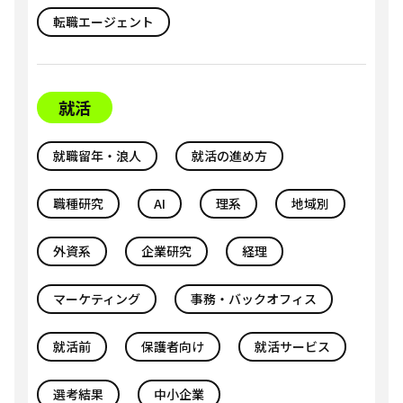
転職エージェント
就活
就職留年・浪人
就活の進め方
職種研究
AI
理系
地域別
外資系
企業研究
経理
マーケティング
事務・バックオフィス
就活前
保護者向け
就活サービス
選考結果
中小企業