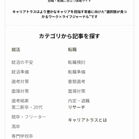
就職・転職に役立つ情報サイト
キャリアトラスはより豊かなキャリアを目指す若者に向けた“選択肢が見つ
かるワーク×ライフジャーナル”です
カテゴリから記事を探す
就活
転職
就活の不安
転職検討
就活準備
転職準備
選考対策
書類選考
面接対策
面接対策
選考結果
内定・退職
第二新卒・20代
リサーチ
既卒・フリーター
キャリアトラスとは
高卒
専門学校卒