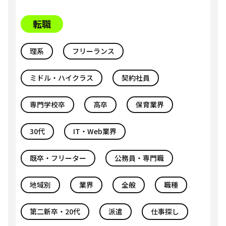
転職
理系
フリーランス
ミドル・ハイクラス
契約社員
専門学校卒
高卒
保育業界
30代
IT・Web業界
既卒・フリーター
公務員・専門職
地域別
業界
全般
職種
第二新卒・20代
派遣
仕事探し