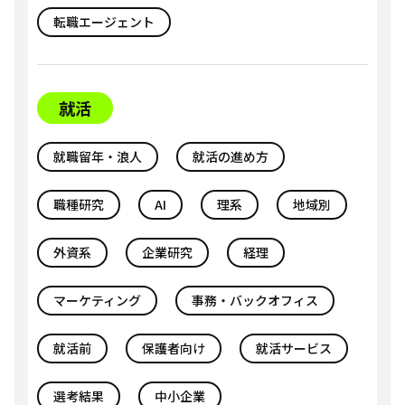
転職エージェント
就活
就職留年・浪人
就活の進め方
職種研究
AI
理系
地域別
外資系
企業研究
経理
マーケティング
事務・バックオフィス
就活前
保護者向け
就活サービス
選考結果
中小企業