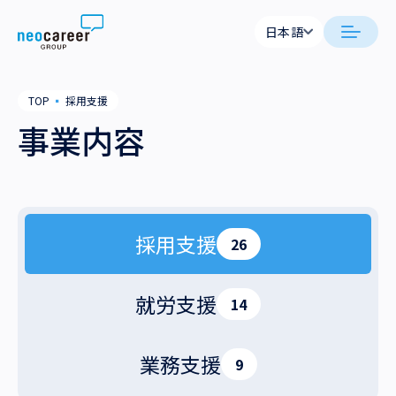
Skip to content
日本語
日本語
日本語
日本語
neocareer について
TOP
▪
採用支援
English
English
事業内容
代表メッセージ
事業内容
私たちの考え方
採用支援
企業情報
就労支援
会社概要
採用支援
ニュース
26
業務支援
役員一覧
サステナビリティ
就労支援
14
拠点一覧
採用情報
業務支援
9
グループ会社