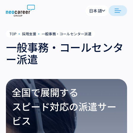
Skip to content
日本語
日本語
日本語
日本語
neocareer について
TOP
▪
採用支援
▪
一般事務・コールセンター派遣
English
English
一般事務・コールセンタ
代表メッセージ
事業内容
ー派遣
私たちの考え方
採用支援
企業情報
就労支援
会社概要
ニュース
全国で展開する
業務支援
役員一覧
サステナビリティ
スピード対応の派遣サー
拠点一覧
採用情報
ビス
グループ会社