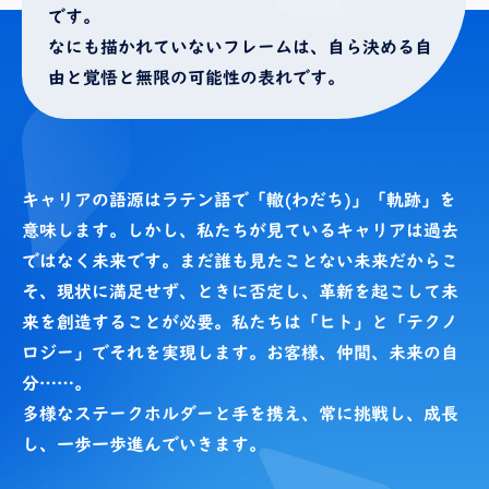
です。
なにも描かれていないフレームは、自ら決める自
由と覚悟と無限の可能性の表れです。
キャリアの語源はラテン語で「轍(わだち)」「軌跡」を
意味します。しかし、私たちが見ているキャリアは過去
ではなく未来です。まだ誰も見たことない未来だからこ
そ、現状に満足せず、ときに否定し、革新を起こして未
来を創造することが必要。私たちは「ヒト」と「テクノ
ロジー」でそれを実現します。お客様、仲間、未来の自
分……。
多様なステークホルダーと手を携え、常に挑戦し、成長
し、一歩一歩進んでいきます。