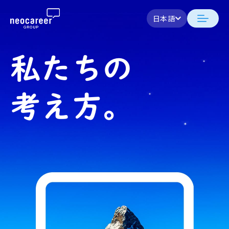
Skip to content
日本語
日本語
日本語
日本語
neocareer について
私たちの
English
English
代表メッセージ
事業内容
考え方。
私たちの考え方
採用支援
企業情報
就労支援
会社概要
ニュース
業務支援
役員一覧
サステナビリティ
拠点一覧
採用情報
グループ会社