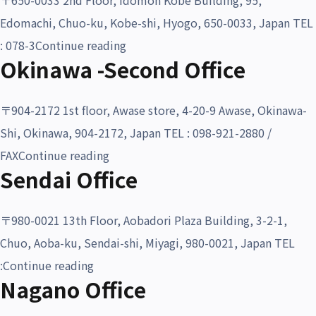
〒650-0033 2nd Floor, Idomon Kobe Building, 95,
沿革・受賞歴
Edomachi, Chuo-ku, Kobe-shi, Hyogo, 650-0033, Japan TEL
“Kobe Office”
: 078-3
Continue reading
Okinawa -Second Office
〒904-2172 1st floor, Awase store, 4-20-9 Awase, Okinawa-
Shi, Okinawa, 904-2172, Japan TEL : 098-921-2880 /
“Okinawa -Second Office”
FAX
Continue reading
Sendai Office
〒980-0021 13th Floor, Aobadori Plaza Building, 3-2-1,
Chuo, Aoba-ku, Sendai-shi, Miyagi, 980-0021, Japan TEL
“Sendai Office”
:
Continue reading
Nagano Office