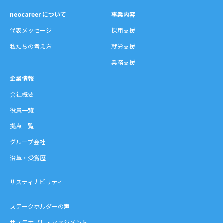
り
neocareer について
事業内容
代表メッセージ
採用支援
私たちの考え方
就労支援
業務支援
企業情報
会社概要
役員一覧
拠点一覧
グループ会社
沿革・受賞歴
サスティナビリティ
ステークホルダーの声
サステナブル・マネジメント