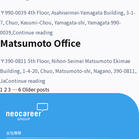
〒990-0039 4th Floor, Asahiseimei-Yamagata Building, 3-1-
7, Chuo, Kasumi-Chou, Yamagata-shi, Yamagata 990-
“Yamagata Office”
0039,
Continue reading
Matsumoto Office
〒390-0811 5th Floor, Nihon-Seimei Matsumoto Ekimae
Building, 1-4-20, Chuo, Matsumoto-shi, Nagano, 390-0811,
“Matsumoto Office”
Ja
Continue reading
投
1
2
3
…
6
Older posts
稿
の
ペ
ー
ジ
送
会社情報