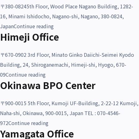
〒380-08245th Floor, Wood Place Nagano Building, 1282-
16, Minami Ishidocho, Nagano-shi, Nagano, 380-0824,
“Nagano Office”
Japan
Continue reading
Himeji Office
〒670-0902 3rd Floor, Minato Ginko Daiichi-Seimei Kyodo
Building, 24, Shiroganemachi, Himeji-shi, Hyogo, 670-
“Himeji Office”
09
Continue reading
Okinawa BPO Center
〒900-0015 5th Floor, Kumoji UF-Building, 2-22-12 Kumoji,
Naha-shi, Okinawa, 900-0015, Japan TEL : 070-4546-
“Okinawa BPO Center”
972
Continue reading
Yamagata Office