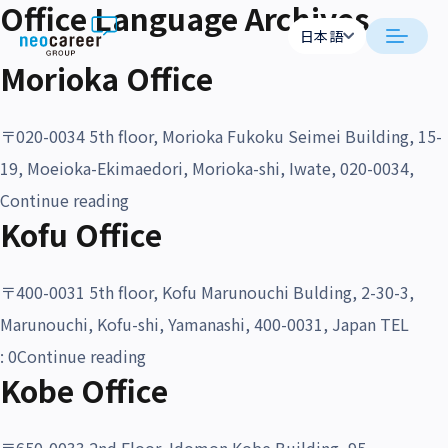
Office Language Archives
Skip to content
日本語
日本語
Morioka Office
日本語
日本語
neocareer について
English
English
〒020-0034 5th floor, Morioka Fukoku Seimei Building, 15-
代表メッセージ
事業内容
19, Moeioka-Ekimaedori, Morioka-shi, Iwate, 020-0034,
“Morioka Office”
Continue reading
私たちの考え方
採用支援
企業情報
Kofu Office
就労支援
会社概要
ニュース
〒400-0031 5th floor, Kofu Marunouchi Bulding, 2-30-3,
業務支援
役員一覧
Marunouchi, Kofu-shi, Yamanashi, 400-0031, Japan TEL
サステナビリティ
“Kofu Office”
: 0
Continue reading
拠点一覧
Kobe Office
採用情報
グループ会社