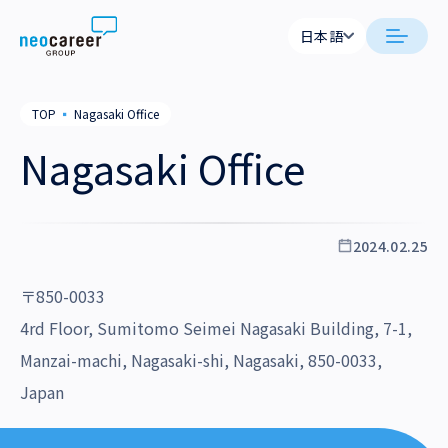
Skip to content
日本語
日本語
日本語
日本語
neocareer について
TOP
▪
Nagasaki Office
English
English
Nagasaki Office
代表メッセージ
事業内容
私たちの考え方
採用支援
企業情報
2024.02.25
就労支援
会社概要
ニュース
〒850-0033
業務支援
役員一覧
4rd Floor, Sumitomo Seimei Nagasaki Building, 7-1,
サステナビリティ
Manzai-machi, Nagasaki-shi, Nagasaki, 850-0033,
拠点一覧
採用情報
Japan
グループ会社