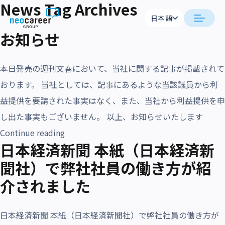
News Tag Archives
Skip to content
日本語
お知らせ
日本語
neocareer について
English
本日発売の週刊文春において、当社に関する記事が掲載されて
代表メッセージ
事業内容
おります。 当社としては、記事にあるような当該議員から利
益提供を要請された事実はなく、また、当社から利益提供を申
私たちの考え方
採用支援
企業情報
し出た事実もございません。 以上、お知らせいたします
就労支援
“お知らせ”
Continue reading
会社概要
ニュース
日本経済新聞 本紙（日本経済新
業務支援
役員一覧
聞社）で弊社社員の働き方が紹
サステナビリティ
介されました
拠点一覧
採用情報
グループ会社
日本経済新聞 本紙（日本経済新聞社）で弊社社員の働き方が