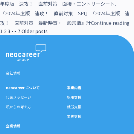
年度版 速攻！ 直前対策 面接・エントリーシート』
『2024年度版 速攻！ 直前対策 SPI』『2024年度版 速
“
攻！ 直前対策 最新時事・一般常識』計
Continue reading
投
1
2
3
…
7
Older posts
稿
の
ペ
ー
ジ
送
会社情報
り
neocareer について
事業内容
代表メッセージ
採用支援
私たちの考え方
就労支援
業務支援
企業情報