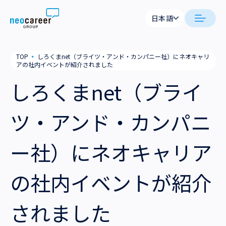
Skip to content
日本語
日本語
neocareer について
TOP
▪
しろくまnet（ブライツ・アンド・カンパニー社）にネオキャリ
English
アの社内イベントが紹介されました
代表メッセージ
事業内容
しろくまnet（ブライ
私たちの考え方
採用支援
企業情報
ツ・アンド・カンパニ
就労支援
会社概要
ニュース
ー社）にネオキャリア
業務支援
役員一覧
サステナビリティ
の社内イベントが紹介
拠点一覧
採用情報
されました
グループ会社