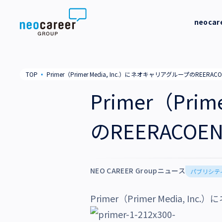
Skip to content
neoca
neocareer について
代表メッ
TOP
▪
Primer（Primer Media, Inc.）にネオキャリアグループのRE
代表メッセージ
事業内容
私たちの
Primer（Pri
私たちの考え方
採用支援
企業情報
のREERAC
就労支援
会社概要
ニュース
業務支援
役員一覧
NEO CAREER Groupニュース
サステナビリティ
パブリシテ
拠点一覧
Primer（Primer Media
採用情報
グループ会社