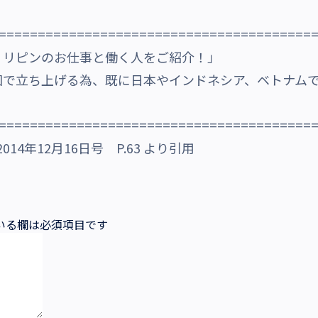
========================================
ィリピンのお仕事と働く人をご紹介！」
国で立ち上げる為、既に日本やインドネシア、ベトナム
========================================
.） 2014年12月16日号 P.63 より引用
いる欄は必須項目です