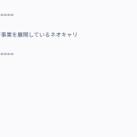
=====
で事業を展開しているネオキャリ
=====