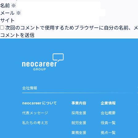
名前
※
メール
※
サイト
次回のコメントで使用するためブラウザーに自分の名前、
会社情報
neocareer について
事業内容
企業情報
代表メッセージ
採用支援
会社概要
私たちの考え方
就労支援
役員一覧
業務支援
拠点一覧