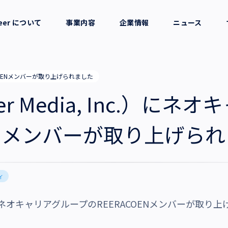
reer について
事業内容
企業情報
ニュース
セージ
採用支援
会社概要
ERACOENメンバーが取り上げられました
考え方
就労支援
役員一覧
mer Media, Inc.）
業務支援
拠点一覧
OENメンバーが取り上げら
グループ会社
ィ
沿革・受賞歴
, Inc.）にネオキャリアグループのREERACOENメンバーが取