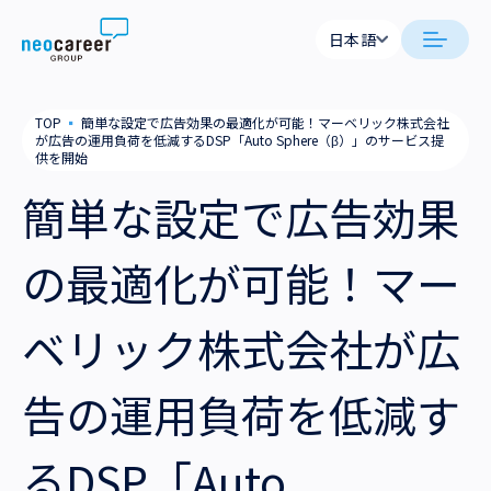
Skip to content
日本語
日本語
日本語
日本語
neocareer について
TOP
▪
簡単な設定で広告効果の最適化が可能！マーベリック株式会社
English
English
が広告の運用負荷を低減するDSP「Auto Sphere（β）」のサービス提
供を開始
代表メッセージ
事業内容
簡単な設定で広告効果
私たちの考え方
採用支援
企業情報
の最適化が可能！マー
就労支援
会社概要
ニュース
ベリック株式会社が広
業務支援
役員一覧
サステナビリティ
告の運用負荷を低減す
拠点一覧
採用情報
グループ会社
るDSP「Auto