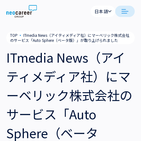
Skip to content
日本語
日本語
neocareer について
TOP
▪
ITmedia News（アイティメディア社）にマーベリック株式会社
English
のサービス「Auto Sphere（ベータ版）」が取り上げられました
代表メッセージ
事業内容
ITmedia News（アイ
私たちの考え方
採用支援
企業情報
ティメディア社）にマ
就労支援
会社概要
ニュース
ーベリック株式会社の
業務支援
役員一覧
サステナビリティ
サービス「Auto
拠点一覧
採用情報
Sphere（ベータ
グループ会社