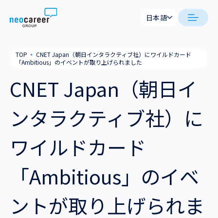
Skip to content
日本語
日本語
neocareer について
TOP
▪
CNET Japan（朝日インタラクティブ社）にワイルドカード
English
「Ambitious」のイベントが取り上げられました
代表メッセージ
事業内容
CNET Japan（朝日イ
私たちの考え方
採用支援
企業情報
ンタラクティブ社）に
就労支援
会社概要
ニュース
ワイルドカード
業務支援
役員一覧
サステナビリティ
「Ambitious」のイベ
拠点一覧
採用情報
ントが取り上げられま
グループ会社