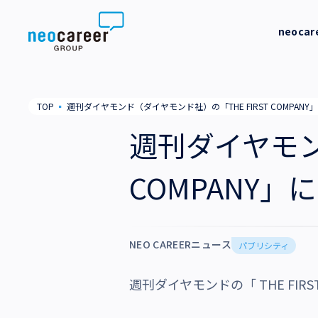
Skip to content
neoca
neocareer について
代表メッ
TOP
▪
週刊ダイヤモンド（ダイヤモンド社）の「THE FIRST COMPA
代表メッセージ
事業内容
私たちの
週刊ダイヤモン
私たちの考え方
採用支援
企業情報
COMPANY
就労支援
会社概要
ニュース
業務支援
役員一覧
NEO CAREERニュース
サステナビリティ
パブリシティ
拠点一覧
週刊ダイヤモンドの「 THE FI
採用情報
グループ会社