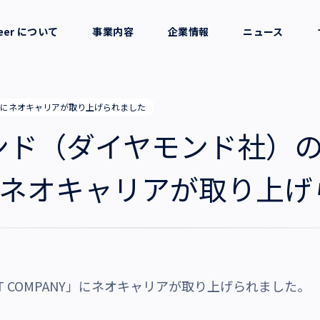
reer について
事業内容
企業情報
ニュース
セージ
採用支援
会社概要
NY」にネオキャリアが取り上げられました
考え方
就労支援
役員一覧
ド（ダイヤモンド社）の「TH
業務支援
拠点一覧
」にネオキャリアが取り上
グループ会社
沿革・受賞歴
RST COMPANY」にネオキャリアが取り上げられました。