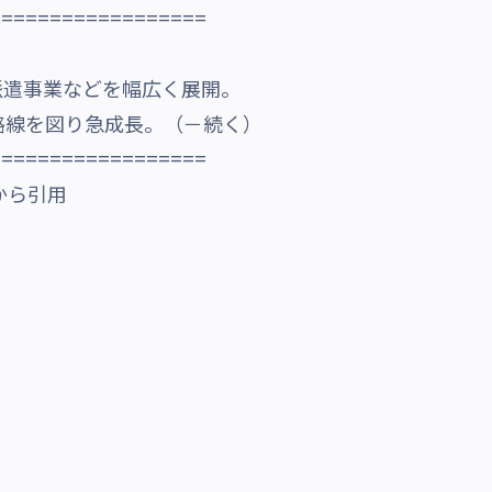
==================
派遣事業などを幅広く展開。
路線を図り急成長。（－続く）
==================
6から引用