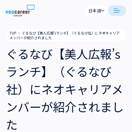
Skip to content
日本語
日本語
neocareer について
TOP
▪
ぐるなび【美人広報’sランチ】（ぐるなび社）にネオキャリア
English
メンバーが紹介されました
代表メッセージ
事業内容
ぐるなび【美人広報’s
私たちの考え方
採用支援
企業情報
ランチ】（ぐるなび
就労支援
会社概要
ニュース
社）にネオキャリアメ
業務支援
役員一覧
サステナビリティ
ンバーが紹介されまし
拠点一覧
採用情報
た
グループ会社