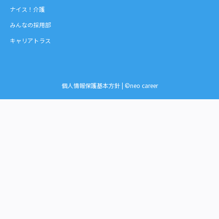
ナイス！介護
みんなの採用部
キャリアトラス
個人情報保護基本方針
| ©neo career