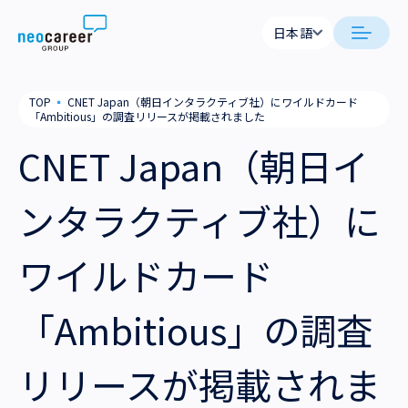
Skip to content
日本語
日本語
neocareer について
TOP
▪
CNET Japan（朝日インタラクティブ社）にワイルドカード
English
「Ambitious」の調査リリースが掲載されました
代表メッセージ
事業内容
CNET Japan（朝日イ
私たちの考え方
採用支援
企業情報
ンタラクティブ社）に
就労支援
会社概要
ニュース
ワイルドカード
業務支援
役員一覧
サステナビリティ
「Ambitious」の調査
拠点一覧
採用情報
リリースが掲載されま
グループ会社