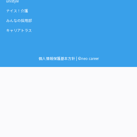
unistyle
ナイス！介護
みんなの採用部
キャリアトラス
個人情報保護基本方針
| ©neo career