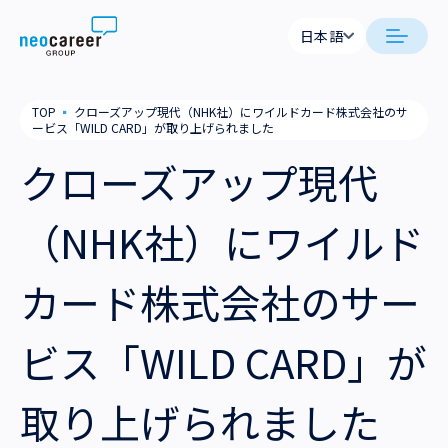
Skip to content
日本語
日本語
neocareer について
TOP
▪
クローズアップ現代（NHK社）にワイルドカード株式会社のサ
English
ービス「WILD CARD」が取り上げられました
代表メッセージ
事業内容
クローズアップ現代
私たちの考え方
採用支援
企業情報
（NHK社）にワイルド
就労支援
会社概要
ニュース
カード株式会社のサー
業務支援
役員一覧
サステナビリティ
ビス「WILD CARD」が
拠点一覧
採用情報
取り上げられました
グループ会社