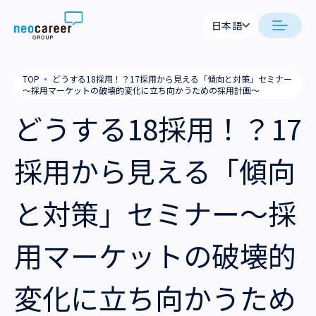
Skip to content
日本語
日本語
日本語
日本語
neocareer について
TOP
▪
どうする18採用！？17採用から見える「傾向と対策」セミナー
English
English
～採用マーケットの破壊的変化に立ち向かうための採用計画～
代表メッセージ
事業内容
どうする18採用！？17
私たちの考え方
採用支援
企業情報
採用から見える「傾向
就労支援
会社概要
ニュース
と対策」セミナー～採
業務支援
役員一覧
サステナビリティ
用マーケットの破壊的
拠点一覧
採用情報
変化に立ち向かうため
グループ会社