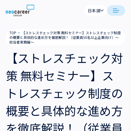
Skip to content
日本語
日本
日本語
日
neocareer について
TOP
▪
【ストレスチェック対策 無料セミナー】ストレスチェック制度
English
Engl
の概要と具体的な進め方を徹底解説！（従業員50名以上企業向け）～
担当者実務編～
代表メッセージ
事業内容
【ストレスチェック対
私たちの考え方
採用支援
企業情報
策 無料セミナー】ス
就労支援
会社概要
ニュース
トレスチェック制度の
業務支援
役員一覧
サステナビリティ
概要と具体的な進め方
拠点一覧
採用情報
グループ会社
を徹底解説！（従業員