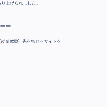
取り上げられました。
=====
（就業体験）先を探せるサイトを
=====