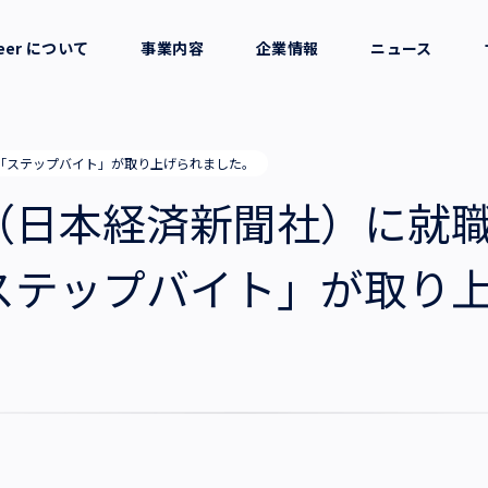
reer について
事業内容
企業情報
ニュース
セージ
採用支援
会社概要
「ステップバイト」が取り上げられました。
考え方
就労支援
役員一覧
（日本経済新聞社）に就
業務支援
拠点一覧
ステップバイト」が取り
グループ会社
沿革・受賞歴