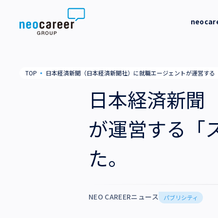
Skip to content
neoca
neocareer について
代表メッ
TOP
▪
日本経済新聞（日本経済新聞社）に就職エージェントが運営する
代表メッセージ
事業内容
私たちの
日本経済新聞
私たちの考え方
採用支援
企業情報
が運営する「
就労支援
会社概要
ニュース
た。
業務支援
役員一覧
サステナビリティ
拠点一覧
採用情報
NEO CAREERニュース
パブリシティ
グループ会社