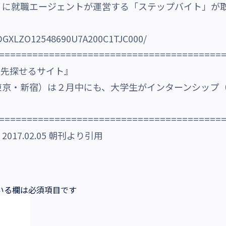
）に就職エージェントが運営する「ステップバイト」が
e/DGXLZO12548690U7A200C1TJC000/
========================================
ン先探せるサイト』
東京・新宿）は２月中にも、大学生がインターンシップ
========================================
7.02.05 朝刊より引用
いる欄は必須項目です