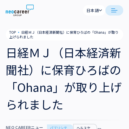
Skip to content
日本語
日本語
neocareer について
TOP
▪
日経ＭＪ（日本経済新聞社）に保育ひろばの「Ohana」が取り
English
上げられました
代表メッセージ
事業内容
日経ＭＪ（日本経済新
私たちの考え方
採用支援
企業情報
聞社）に保育ひろばの
就労支援
会社概要
ニュース
「Ohana」が取り上げ
業務支援
役員一覧
サステナビリティ
られました
拠点一覧
採用情報
グループ会社
NEO CAREERニュー
パブリシテ
ヘルスケ