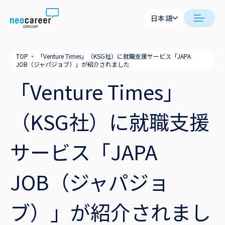
Skip to content
日本語
日本語
neocareer について
TOP
▪
「Venture Times」（KSG社）に就職支援サービス「JAPA
English
JOB（ジャパジョブ）」が紹介されました
代表メッセージ
事業内容
「Venture Times」
私たちの考え方
採用支援
企業情報
（KSG社）に就職支援
就労支援
会社概要
ニュース
サービス「JAPA
業務支援
役員一覧
サステナビリティ
JOB（ジャパジョ
拠点一覧
採用情報
ブ）」が紹介されまし
グループ会社