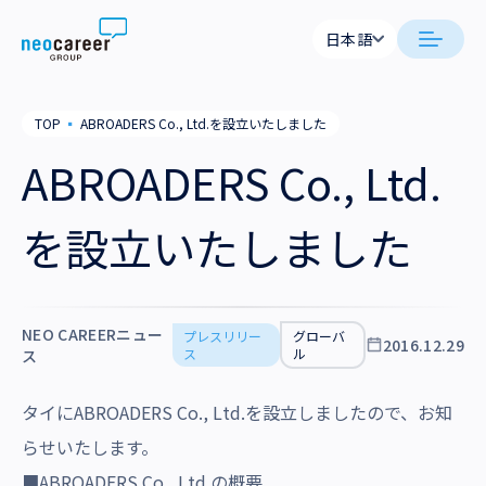
Skip to content
日本語
日本語
日本語
日本語
neocareer について
TOP
▪
ABROADERS Co., Ltd.を設立いたしました
English
English
ABROADERS Co., Ltd.
代表メッセージ
事業内容
私たちの考え方
を設立いたしました
採用支援
企業情報
就労支援
会社概要
ニュース
業務支援
NEO CAREERニュー
プレスリリー
グローバ
役員一覧
2016.12.29
ス
ル
ス
サステナビリティ
拠点一覧
タイに
ABROADERS Co., Ltd.
を設立しましたので、お知
採用情報
らせいたします。
グループ会社
■ABROADERS Co., Ltd.の概要