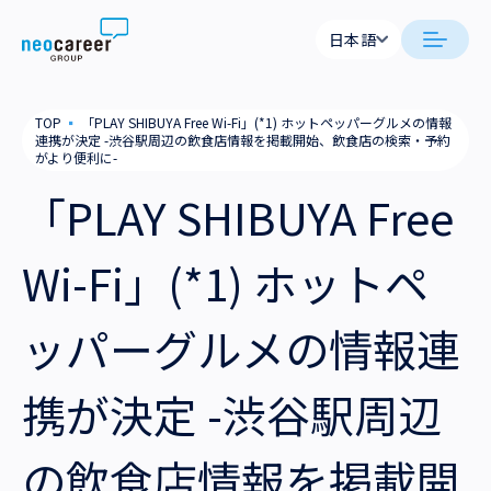
Skip to content
日本語
日本語
日本語
日本語
neocareer について
TOP
▪
「PLAY SHIBUYA Free Wi-Fi」(*1) ホットペッパーグルメの情報
English
English
連携が決定 -渋谷駅周辺の飲食店情報を掲載開始、飲食店の検索・予約
がより便利に-
代表メッセージ
事業内容
「PLAY SHIBUYA Free
私たちの考え方
採用支援
企業情報
Wi-Fi」(*1) ホットペ
就労支援
会社概要
ニュース
ッパーグルメの情報連
業務支援
役員一覧
サステナビリティ
携が決定 -渋谷駅周辺
拠点一覧
採用情報
グループ会社
の飲食店情報を掲載開