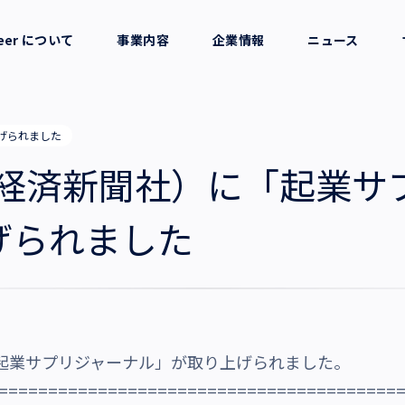
reer について
事業内容
企業情報
ニュース
セージ
採用支援
会社概要
げられました
考え方
就労支援
役員一覧
本経済新聞社）に「起業サ
業務支援
拠点一覧
げられました
グループ会社
沿革・受賞歴
起業サプリジャーナル」が取り上げられました。
========================================