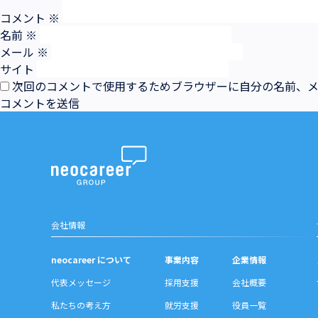
コメント
※
名前
※
メール
※
サイト
次回のコメントで使用するためブラウザーに自分の名前、
会社情報
neocareer について
事業内容
企業情報
代表メッセージ
採用支援
会社概要
私たちの考え方
就労支援
役員一覧