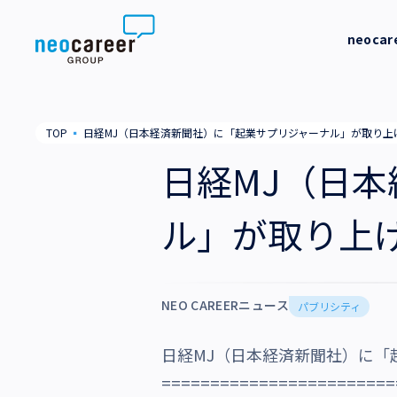
Skip to content
neoca
neocareer について
代表メッ
TOP
▪
日経MJ（日本経済新聞社）に「起業サプリジャーナル」が取り上
代表メッセージ
事業内容
私たちの
日経MJ（日
私たちの考え方
採用支援
企業情報
ル」が取り上
就労支援
会社概要
ニュース
業務支援
役員一覧
NEO CAREERニュース
サステナビリティ
パブリシティ
拠点一覧
日経MJ（日本経済新聞社）に「
採用情報
グループ会社
========================