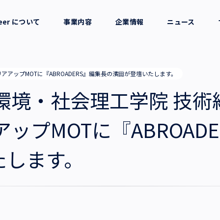
reer について
事業内容
企業情報
ニュース
セージ
採用支援
会社概要
アアップMOTに『ABROADERS』編集長の濱田が登壇いたします。
考え方
就労支援
役員一覧
環境・社会理工学院 技
業務支援
拠点一覧
ップMOTに『ABROAD
たします。
グループ会社
沿革・受賞歴