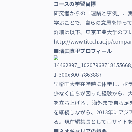
コースの学習目標
研究者からの「理論と事例」、
学ぶことで、自らの意思を持っ
詳細は以下、東京工業大学のプ
​http://www.titech.ac.jp/comp
■濱田真里プロフィール
早稲田大学在学時に休学し、ボ
少なく自らが困った経験から、大
を立ち上げる。 海外まで自ら足
を継続しながら、2013年にアジ
る。現在編集長として両サイト
■ネオキャリアの概要