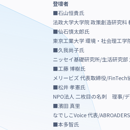
登壇者
■石山恒貴氏
法政大学大学院 政策創造研究科 
■仙石慎太郎氏
東京工業大学 環境・社会理工学
■久我尚子氏
ニッセイ基礎研究所/生活研究部
■工藤 博樹氏
メリービズ 代表取締役/FinTec
■松井 孝憲氏
NPO法人 二枚目の名刺 理事/
■濱田 真里
なでしこVoice 代表/ABROADER
■本多智氏