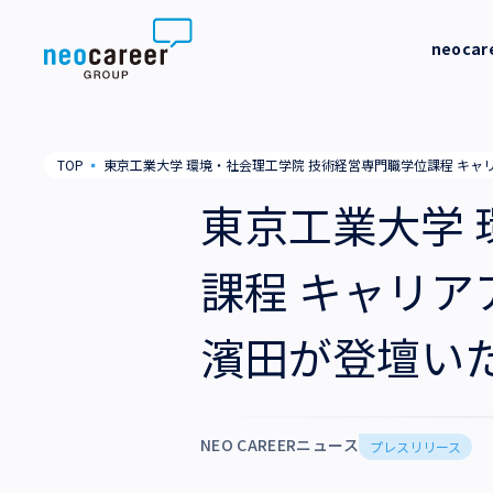
Skip to content
neoca
neocareer について
代表メッ
TOP
▪
東京工業大学 環境・社会理工学院 技術経営専門職学位課程 キャリ
代表メッセージ
事業内容
私たちの
東京工業大学 
私たちの考え方
採用支援
企業情報
課程 キャリアア
就労支援
会社概要
ニュース
濱田が登壇い
業務支援
役員一覧
サステナビリティ
拠点一覧
採用情報
NEO CAREERニュース
プレスリリース
グループ会社