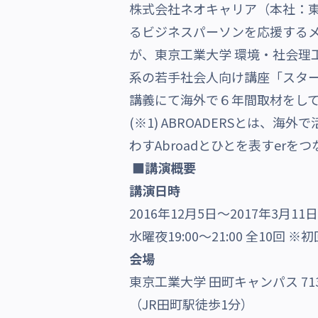
株式会社ネオキャリア（本社：
沿革・受賞歴
るビジネスパーソンを応援するメディ
が、東京工業大学 環境・社会理
系の若手社会人向け講座「スタ
講義にて海外で６年間取材をし
(※1) ABROADERSとは
わすAbroadとひとを表すer
■講演概要
講演日時
2016年12月5日～2017年3月11日
水曜夜19:00～21:00 全10回 
会場
東京工業大学 田町キャンパス 71
（JR田町駅徒歩1分）