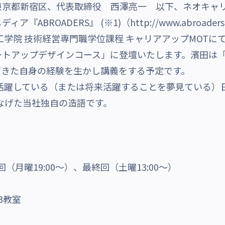
東京都新宿区、代表取締役 西澤亮一 以下、ネオキャ
ア『ABROADERS』 (※1)（
http://www.abroaders.
工学院 技術経営専門職学位課程 キャリアアップMOTに
ートアップデザインコース」に登壇いたします。濱田は
てきた自身の経験を生かし講義をする予定です。
、海外で活躍している（または将来活躍することを夢見ている
をつなげた当社独自の造語です。
※初回（月曜19:00～）、最終回（土曜13:00～）
3教室