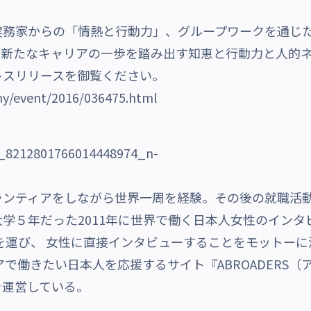
実務家からの「情熱と行動力」、グループワークを通じ
て新たなキャリアの一歩を踏み出す知恵と行動力と人的
レスリリースを御覧ください。
any/event/2016/036475.html
ランティアをしながら世界一周を経験。その後の就職活
学５年だった2011年に世界で働く日本人女性のインタビ
を運び、 女性に直接インタビューすることをモットーに活
アで働きたい日本人を応援するサイト『ABROADERS
を運営している。