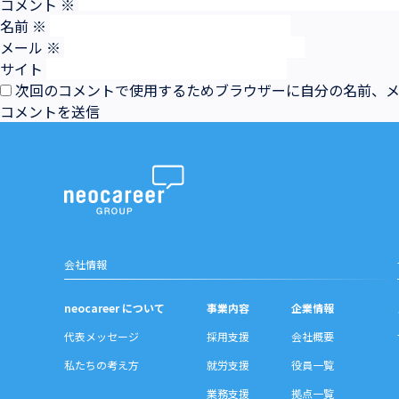
コメント
※
名前
※
メール
※
サイト
次回のコメントで使用するためブラウザーに自分の名前、
会社情報
neocareer について
事業内容
企業情報
代表メッセージ
採用支援
会社概要
私たちの考え方
就労支援
役員一覧
業務支援
拠点一覧