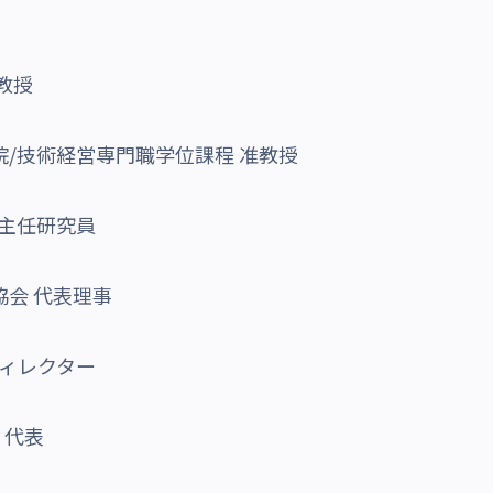
教授
院/技術経営専門職学位課程 准教授
 主任研究員
h協会 代表理事
ディレクター
S 代表