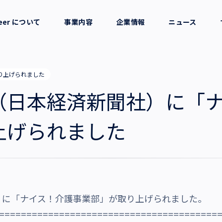
reer について
事業内容
企業情報
ニュース
セージ
採用支援
会社概要
り上げられました
考え方
就労支援
役員一覧
（日本経済新聞社）に「
業務支援
拠点一覧
上げられました
グループ会社
沿革・受賞歴
）に「ナイス！介護事業部」が取り上げられました。
========================================