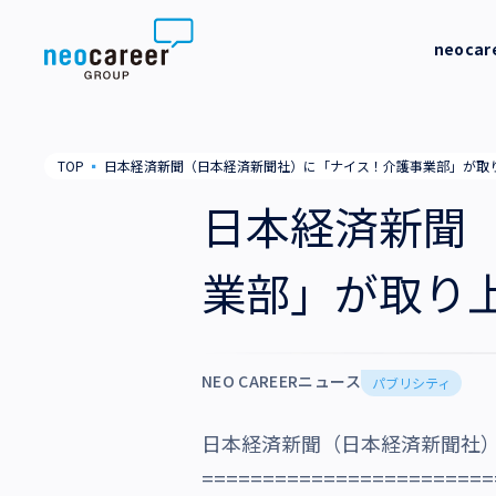
Skip to content
neoca
neocareer について
代表メッ
TOP
▪
日本経済新聞（日本経済新聞社）に「ナイス！介護事業部」が取
代表メッセージ
事業内容
私たちの
日本経済新聞
私たちの考え方
採用支援
企業情報
業部」が取り
就労支援
会社概要
ニュース
業務支援
役員一覧
NEO CAREERニュース
サステナビリティ
パブリシティ
拠点一覧
日本経済新聞（日本経済新聞社
採用情報
グループ会社
========================