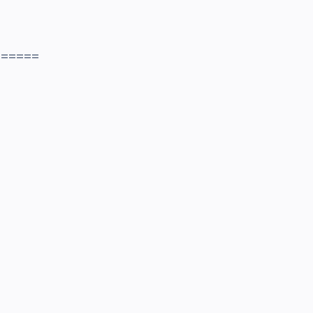
======