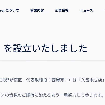
reer について
事業内容
企業情報
ニュース
セージ
採用支援
会社概要
考え方
就労支援
役員一覧
」を設立いたしました
業務支援
拠点一覧
グループ会社
東京都新宿区、代表取締役：西澤亮一）は「久留米支店
沿革・受賞歴
リアの皆様のご期待に沿えるよう一層努力して参ります