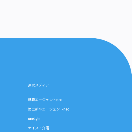
運営メディア
就職エージェントneo
第二新卒エージェントneo
unistyle
ナイス！介護