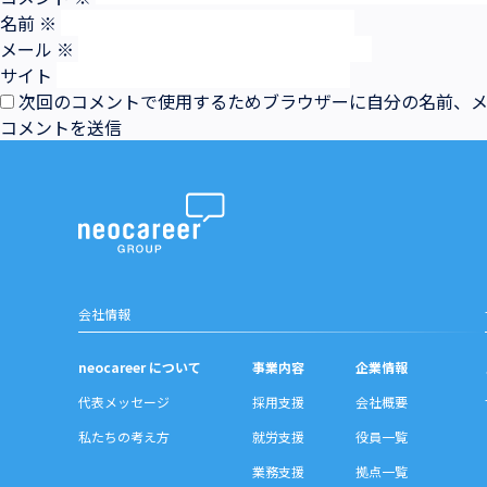
名前
※
メール
※
サイト
次回のコメントで使用するためブラウザーに自分の名前、
会社情報
neocareer について
事業内容
企業情報
代表メッセージ
採用支援
会社概要
私たちの考え方
就労支援
役員一覧
業務支援
拠点一覧