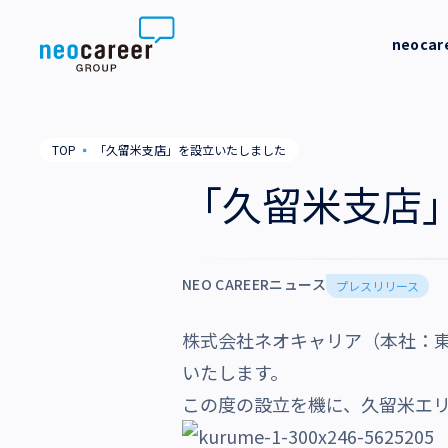
Skip to content
neoca
neocareer について
代表メッ
TOP
▪
「久留米支店」を設立いたしました
代表メッセージ
事業内容
私たちの
「久留米支店
私たちの考え方
採用支援
企業情報
就労支援
NEO CAREERニュース
会社概要
プレスリリース
ニュース
業務支援
役員一覧
株式会社ネオキャリア（本社：
サステナビリティ
いたします。
拠点一覧
この度の設立を機に、久留米エ
採用情報
グループ会社