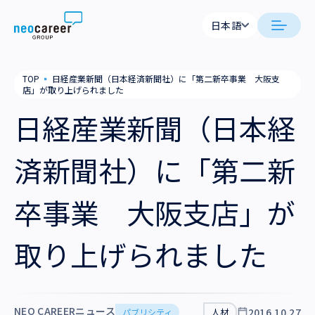
Skip to content
日本語
日本語
neocareer について
TOP
▪
日経産業新聞（日本経済新聞社）に「第二新卒事業 大阪支
English
店」が取り上げられました
代表メッセージ
事業内容
日経産業新聞（日本経
私たちの考え方
採用支援
企業情報
済新聞社）に「第二新
就労支援
会社概要
ニュース
卒事業 大阪支店」が
業務支援
役員一覧
サステナビリティ
取り上げられました
拠点一覧
採用情報
グループ会社
NEO CAREERニュース
2016.10.27
パブリシティ
人材