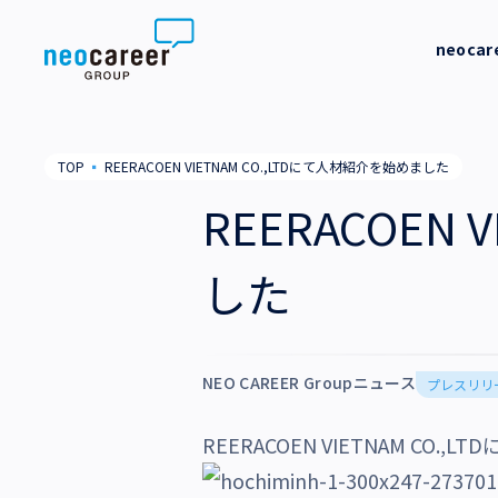
Skip to content
neoca
neocareer について
代表メッ
TOP
▪
REERACOEN VIETNAM CO.,LTDにて人材紹介を始めました
代表メッセージ
事業内容
私たちの
REERACOEN
私たちの考え方
採用支援
企業情報
した
就労支援
会社概要
ニュース
業務支援
役員一覧
NEO CAREER Groupニュース
サステナビリティ
プレスリリ
拠点一覧
REERACOEN VIETNAM C
採用情報
グループ会社