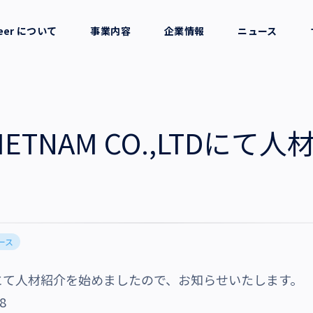
reer について
事業内容
企業情報
ニュース
セージ
採用支援
会社概要
考え方
就労支援
役員一覧
 VIETNAM CO.,LTDに
業務支援
拠点一覧
グループ会社
ース
沿革・受賞歴
O.,LTDにて人材紹介を始めましたので、お知らせいたします。