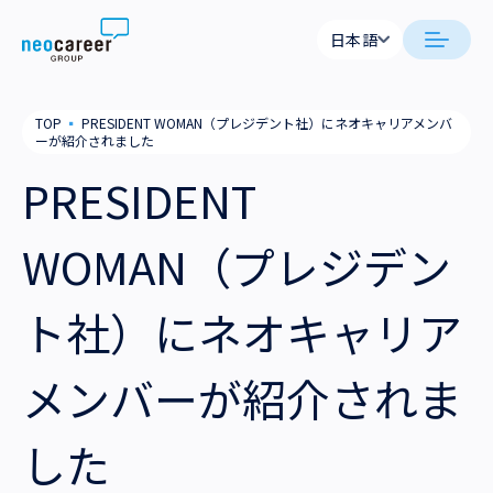
Skip to content
日本語
日本語
日本語
日本語
neocareer について
TOP
▪
PRESIDENT WOMAN（プレジデント社）にネオキャリアメンバ
English
English
ーが紹介されました
代表メッセージ
事業内容
PRESIDENT
私たちの考え方
採用支援
企業情報
WOMAN（プレジデン
就労支援
会社概要
ニュース
ト社）にネオキャリア
業務支援
役員一覧
サステナビリティ
メンバーが紹介されま
拠点一覧
採用情報
した
グループ会社