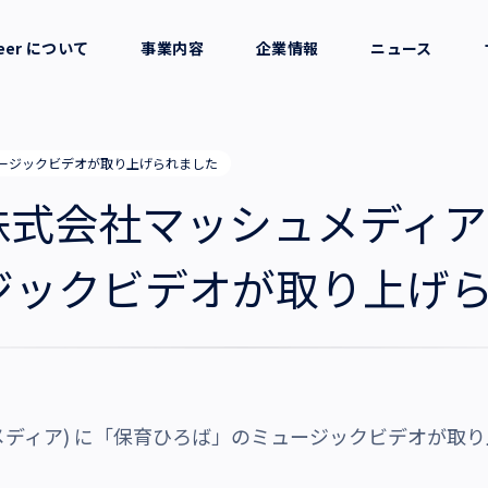
reer について
事業内容
企業情報
ニュース
セージ
採用支援
会社概要
のミュージックビデオが取り上げられました
考え方
就労支援
役員一覧
er(株式会社マッシュメディ
業務支援
拠点一覧
ジックビデオが取り上げ
グループ会社
沿革・受賞歴
ッシュメディア) に「保育ひろば」のミュージックビデオが取