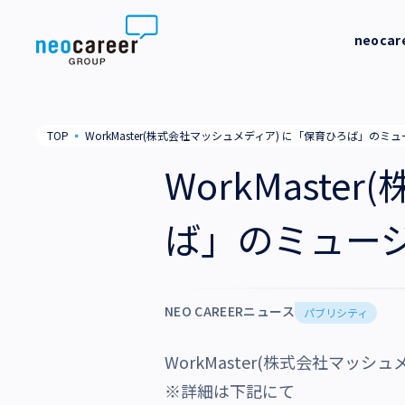
Skip to content
neoca
neocareer について
代表メッ
TOP
▪
WorkMaster(株式会社マッシュメディア) に「保育ひろば」
代表メッセージ
事業内容
私たちの
WorkMast
私たちの考え方
採用支援
企業情報
ば」のミュー
就労支援
会社概要
ニュース
業務支援
役員一覧
NEO CAREERニュース
サステナビリティ
パブリシティ
拠点一覧
WorkMaster(株式会社マ
採用情報
グループ会社
※詳細は下記にて