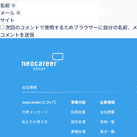
名前
※
メール
※
サイト
次回のコメントで使用するためブラウザーに自分の名前、
会社情報
neocareer について
事業内容
企業情報
代表メッセージ
採用支援
会社概要
私たちの考え方
就労支援
役員一覧
業務支援
拠点一覧