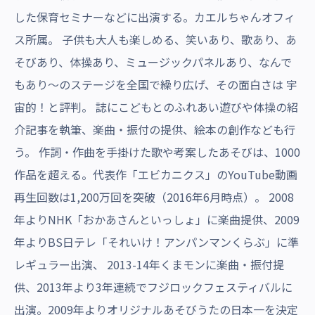
した保育セミナーなどに出演する。カエルちゃんオフィ
ス所属。 子供も大人も楽しめる、笑いあり、歌あり、あ
そびあり、体操あり、ミュージックパネルあり、なんで
もあり～のステージを全国で繰り広げ、その面白さは 宇
宙的！と評判。 誌にこどもとのふれあい遊びや体操の紹
介記事を執筆、楽曲・振付の提供、絵本の創作なども行
う。 作詞・作曲を手掛けた歌や考案したあそびは、1000
作品を超える。代表作「エビカニクス」のYouTube動画
再生回数は1,200万回を突破（2016年6月時点）。 2008
年よりNHK「おかあさんといっしょ」に楽曲提供、2009
年よりBS日テレ「それいけ！アンパンマンくらぶ」に準
レギュラー出演、 2013-14年くまモンに楽曲・振付提
供、2013年より3年連続でフジロックフェスティバルに
出演。2009年よりオリジナルあそびうたの日本一を決定