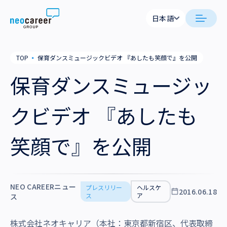
Skip to content
日本語
日本語
日本語
日本語
neocareer について
TOP
▪
保育ダンスミュージックビデオ 『あしたも笑顔で』を公開
English
English
保育ダンスミュージッ
代表メッセージ
事業内容
私たちの考え方
クビデオ 『あしたも
採用支援
企業情報
就労支援
会社概要
笑顔で』を公開
ニュース
業務支援
役員一覧
サステナビリティ
拠点一覧
NEO CAREERニュー
プレスリリー
ヘルスケ
2016.06.18
採用情報
ス
ア
ス
グループ会社
株式会社ネオキャリア（本社：東京都新宿区、代表取締