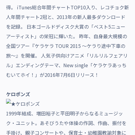
得。 iTunes総合年間チャートTOP10入り、レコチョク新
人年間チャート2冠と、2013年の新人最多ダウンロード
を記録。 日本ゴールドディスク大賞の「ベスト5ニュー
アーティスト」の栄冠に輝いた。 昨年、自身最大規模の
全国ツアー『ケラケラ TOUR 2015 〜ケラり途中下車の
旅〜』を開催。 人気子供向けアニメ「リルリルフェアリ
ル」エンディングテーマ、New single「ケラケラあっち
むいてホイ！」が2016年7月6日リリース！
ケロポンズ
1999年結成、増田裕子と平田明子からなるミュージッ
ク・ユニット。あそびうたや体操の作詞、作曲、振付を
手掛け、親子コンサートや、保育士・幼稚園教諭対象に