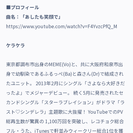
■プロフィール
曲名：「あしたも笑顔で」
https://www.youtube.com/watch?v=F4YvzcPfQ_M
ケラケラ
東京都調布市出身のMEME(Vo)と、共に大阪府和泉市出
身で幼馴染であるふるっぺ(Ba)と森さん(Dr)で結成され
たユニット。 2013年2月にシングル「さよなら大好きだ
ったよ」でメジャーデビュー。 続く5月に発売されたセ
カンドシングル「スターラブレイション」がドラマ「ラ
スト♡シンデレラ」主題歌に大抜擢！ YouTubeでのPV
総再生数が驚異の 1,100万回を突破し、レコチョク総合
フル・うた、iTunesで軒並みウィークリー総合1位を獲