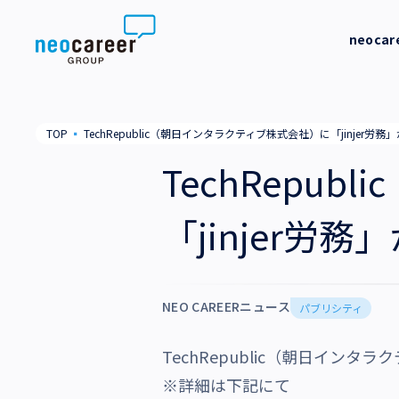
Skip to content
neoca
neocareer について
代表メッ
TOP
▪
TechRepublic（朝日インタラクティブ株式会社）に「jinjer
代表メッセージ
事業内容
私たちの
TechRepu
私たちの考え方
採用支援
企業情報
「jinjer労
就労支援
会社概要
ニュース
業務支援
役員一覧
NEO CAREERニュース
サステナビリティ
パブリシティ
拠点一覧
TechRepublic（朝日インタ
採用情報
グループ会社
※詳細は下記にて