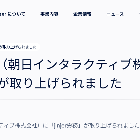
reer について
事業内容
企業情報
ニュース
セージ
採用支援
会社概要
労務」が取り上げられました
考え方
就労支援
役員一覧
blic（朝日インタラクティ
業務支援
拠点一覧
務」が取り上げられました
グループ会社
沿革・受賞歴
ラクティブ株式会社）に「jinjer労務」が取り上げられまし