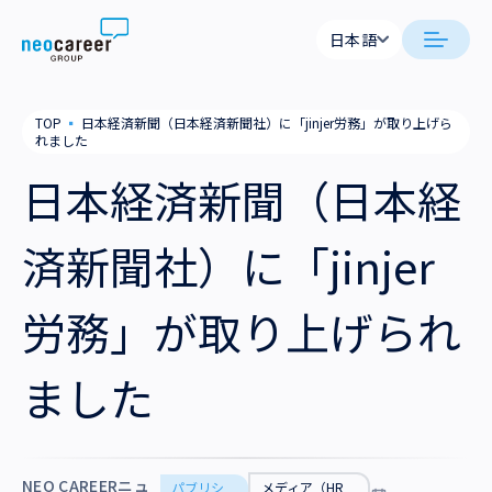
Skip to content
日本語
日本語
neocareer について
TOP
▪
日本経済新聞（日本経済新聞社）に「jinjer労務」が取り上げら
English
れました
代表メッセージ
事業内容
日本経済新聞（日本経
私たちの考え方
採用支援
企業情報
済新聞社）に「jinjer
就労支援
会社概要
ニュース
労務」が取り上げられ
業務支援
役員一覧
サステナビリティ
ました
拠点一覧
採用情報
グループ会社
NEO CAREERニュ
パブリシ
メディア（HR