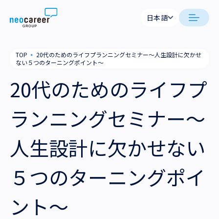
Skip to content
日本語
日本語
日本語
日本語
neocareer について
TOP
▪
20代のためのライフプランニングセミナー～人生設計に欠かせ
English
English
ない５つのターニングポイント～
代表メッセージ
事業内容
20代のためのライフプ
私たちの考え方
採用支援
企業情報
ランニングセミナー～
就労支援
会社概要
ニュース
人生設計に欠かせない
業務支援
役員一覧
サステナビリティ
５つのターニングポイ
拠点一覧
採用情報
ント～
グループ会社