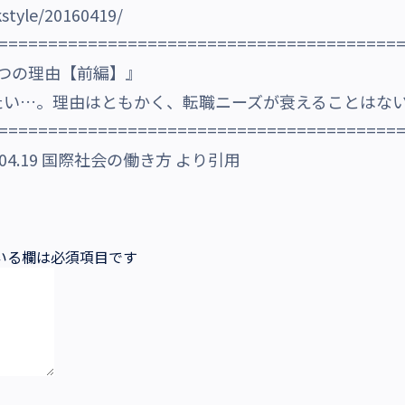
kstyle/20160419/
========================================
つの理由【前編】』
たい…。理由はともかく、転職ニーズが衰えることはな
========================================
04.19 国際社会の働き方 より引用
いる欄は必須項目です