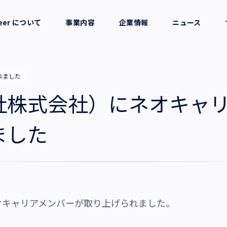
reer について
事業内容
企業情報
ニュース
セージ
採用支援
会社概要
れました
考え方
就労支援
役員一覧
社株式会社）にネオキャ
業務支援
拠点一覧
ました
グループ会社
沿革・受賞歴
オキャリアメンバーが取り上げられました。