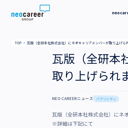
Skip to content
neoca
neocareer について
代表メッ
TOP
▪
瓦版（全研本社株式会社）にネオキャリアメンバーが取り上げら
代表メッセージ
事業内容
私たちの
瓦版（全研本
私たちの考え方
採用支援
企業情報
取り上げられ
就労支援
会社概要
ニュース
業務支援
役員一覧
NEO CAREERニュース
サステナビリティ
パブリシティ
拠点一覧
瓦版（全研本社株式会社）にネ
採用情報
グループ会社
※詳細は下記にて