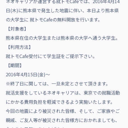
ネオキャリアが運営する
就トモCafe
では、2016年4月14
沿革・受賞歴
日(木)に熊本県で発生した地震に伴い、本日より熊本県
の大学生に
就トモCafe
の無料開放を行います。
【対象者】
熊本県在住の大学生または熊本県の大学へ通う大学生。
【利用方法】
就トモCafe受付にて学生証をご提示下さい。
【期間】
2016年4月15日(金)～
※終了日に関しては、一旦未定とさせて頂きます。
就活支援をしているネオキャリアは、東京での就職活動
にかかる費用負担を軽減できるよう実施いたします。
今回の地震により被災された皆様、そして、ご家族やご
親戚、ご友人等が被災された皆様方におかれましても、