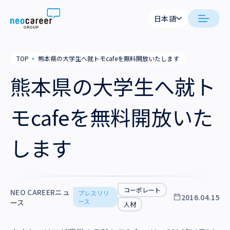
Skip to content
日本語
日本語
日本語
日本語
neocareer について
TOP
▪
熊本県の大学生へ就トモcafeを無料開放いたします
English
English
熊本県の大学生へ就ト
代表メッセージ
事業内容
私たちの考え方
モcafeを無料開放いた
採用支援
企業情報
就労支援
会社概要
します
ニュース
業務支援
役員一覧
サステナビリティ
拠点一覧
コーポレート
NEO CAREERニュ
プレスリリ
2016.04.15
採用情報
ース
ース
人材
グループ会社