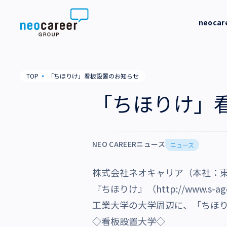
Skip to content
neoca
neocareer について
代表メッ
TOP
▪
「ちほりけ」看板設置のお知らせ
代表メッセージ
事業内容
私たちの
「ちほりけ」
私たちの考え方
採用支援
企業情報
就労支援
NEO CAREERニュース
会社概要
ニュース
ニュース
業務支援
役員一覧
株式会社ネオキャリア（本社：
サステナビリティ
『ちほりけ』（
http://www.s-age
拠点一覧
工業大学の大学周辺に、「ちほ
採用情報
グループ会社
◇看板設置大学◇