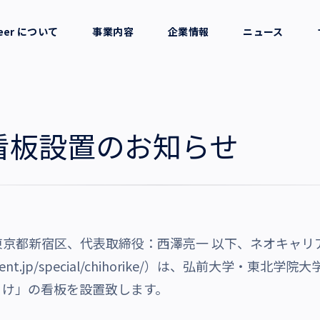
reer について
事業内容
企業情報
ニュース
セージ
採用支援
会社概要
考え方
就労支援
役員一覧
看板設置のお知らせ
業務支援
拠点一覧
グループ会社
東京都新宿区、代表取締役：西澤亮一 以下、ネオキャリ
沿革・受賞歴
nt.jp/special/chihorike/
）は、弘前大学・東北学院大
りけ」の看板を設置致します。