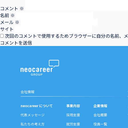
コメント
※
名前
※
メール
※
サイト
次回のコメントで使用するためブラウザーに自分の名前、
会社情報
neocareer について
事業内容
企業情報
代表メッセージ
採用支援
会社概要
私たちの考え方
就労支援
役員一覧