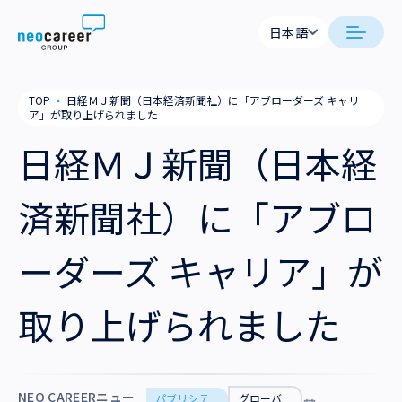
Skip to content
日本語
日本語
neocareer について
TOP
▪
日経ＭＪ新聞（日本経済新聞社）に「アブローダーズ キャリ
English
ア」が取り上げられました
代表メッセージ
事業内容
日経ＭＪ新聞（日本経
私たちの考え方
採用支援
企業情報
済新聞社）に「アブロ
就労支援
会社概要
ニュース
ーダーズ キャリア」が
業務支援
役員一覧
サステナビリティ
取り上げられました
拠点一覧
採用情報
グループ会社
NEO CAREERニュー
パブリシテ
グローバ